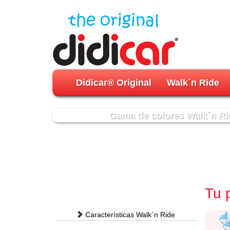
Didicar® Original
Walk´n Ride
Gama de colores Walk´n Ri
Tu 
Características Walk´n Ride