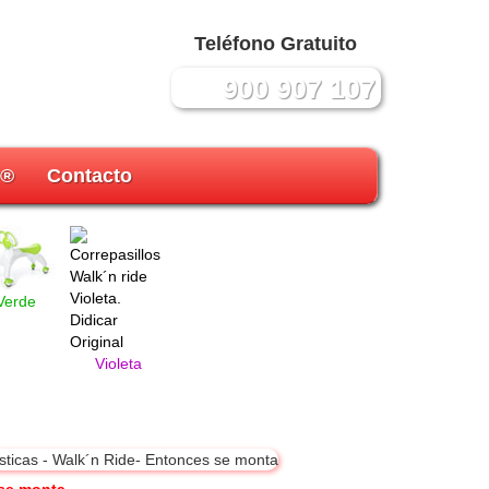
Teléfono Gratuito
900 907 107
r®
Contacto
Verde
Violeta
se monta