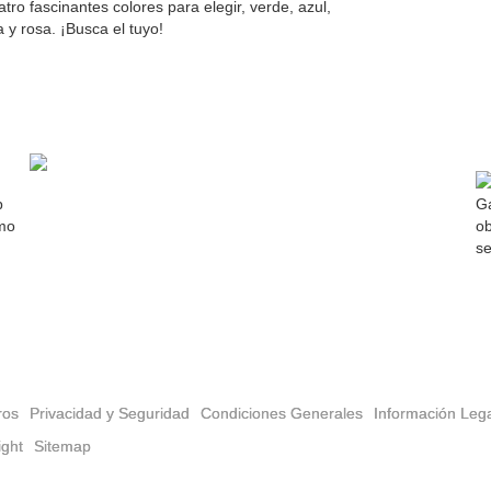
tro fascinantes colores para elegir, verde, azul,
 y rosa. ¡Busca el tuyo!
b
Ga
omo
ob
se
ros
Privacidad y Seguridad
Condiciones Generales
Información Leg
ight
Sitemap